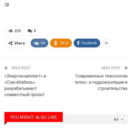
/p
215
0
VK
OK.ru
Facebook
Share
PREV POST
NEXT POST
«Энергокомплект» и
Современные технологии
«Союз­Кабель»
тепло- и гидроизоляции в
разрабатывают
строительстве
совместный проект
YOU MIGHT ALSO LIKE
All