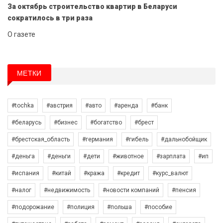
За октябрь строительство квартир в Беларуси
сократилось в три раза
О газете
МЕТКИ
#tochka
#австрия
#авто
#аренда
#банк
#беларусь
#бизнес
#богатство
#брест
#брестская_область
#германия
#гибель
#дальнобойщик
#деньга
#деньги
#дети
#животное
#зарплата
#ип
#испания
#китай
#кража
#кредит
#курс_валют
#налог
#недвижимость
#новости компаний
#пенсия
#подорожание
#полиция
#польша
#пособие