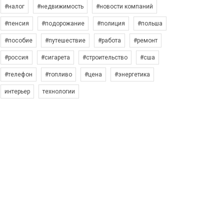
#налог
#недвижимость
#новости компаний
#пенсия
#подорожание
#полиция
#польша
#пособие
#путешествие
#работа
#ремонт
#россия
#сигарета
#строительство
#сша
#телефон
#топливо
#цена
#энергетика
интерьер
технологии