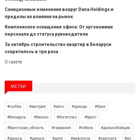
Санкционные изменения вокруг Dana Holdings и
пределы их влияния на рынок
Комплексное оснащение офиса: От эргономики
персонала до статуса руководителя
За октябрь строительство квартир в Беларуси
сократилось в три раза
О газете
МЕТКИ
#tochka
#австрия
#авто
#аренда
#банк
#беларусь
#бизнес
#богатство
#брест
#брестская_область
#германия
#гибель
#дальнобойщик
#деньга
#деньги
#дети
#животное
#зарплата
#ип