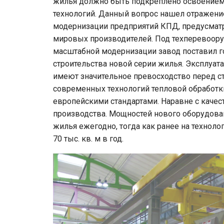
жилья должно быть подкреплено освоение
технологий. Данный вопрос нашел отражени
модернизации предприятий КПД, предусмат
мировых производителей. Под техперевоор
масштабной модернизации завод поставил го
строительства новой серии жилья. Эксплуа
имеют значительное превосходство перед с
современных технологий тепловой обработки
европейскими стандартами. Наравне с каче
производства. Мощностей нового оборудовани
жилья ежегодно, тогда как ранее на технол
70 тыс. кв. м в год.