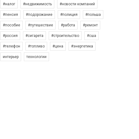
#налог
#недвижимость
#новости компаний
#пенсия
#подорожание
#полиция
#польша
#пособие
#путешествие
#работа
#ремонт
#россия
#сигарета
#строительство
#сша
#телефон
#топливо
#цена
#энергетика
интерьер
технологии