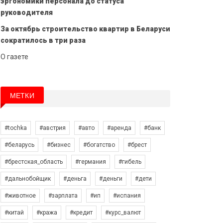
эргономики персонала до статуса
руководителя
За октябрь строительство квартир в Беларуси
сократилось в три раза
О газете
МЕТКИ
#tochka
#австрия
#авто
#аренда
#банк
#беларусь
#бизнес
#богатство
#брест
#брестская_область
#германия
#гибель
#дальнобойщик
#деньга
#деньги
#дети
#животное
#зарплата
#ип
#испания
#китай
#кража
#кредит
#курс_валют