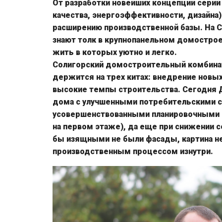
От разработки новейших концепций сери
качества, энергоэффективности, дизайна
расширению производственной базы. На
знают толк в крупнопанельном домостроен
жить в которых уютно и легко.
Солигорский домостроительный комбинат
держится на трех китах: внедрение новых
высокие темпы строительства. Сегодня Д
дома с улучшенными потребительскими с
усовершенствованными планировочными р
на первом этаже), да еще при снижении 
бы изящными не были фасады, картина не
производственным процессом изнутри.