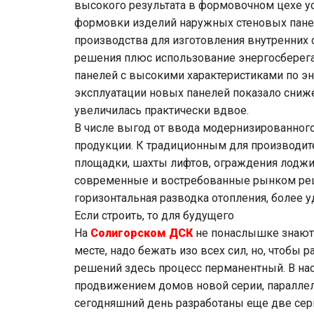
высокого результата в формовочном цехе у
формовки изделий наружных стеновых панел
производства для изготовления внутренних 
решения плюс использование энергосберег
панелей с высокими характеристиками по э
эксплуатации новых панелей показало снижен
увеличилась практически вдвое.
В числе выгод от ввода модернизированног
продукции. К традиционным для производит
площадки, шахты лифтов, ограждения лоджий
современные и востребованные рынком реше
горизонтальная разводка отопления, более у
Если строить, то для будущего
На
Солигорском ДСК
не понаслышке знают: 
месте, надо бежать изо всех сил, но, чтобы 
решений здесь процесс перманентный. В на
продвижением домов новой серии, параллел
сегодняшний день разработаны еще две сер