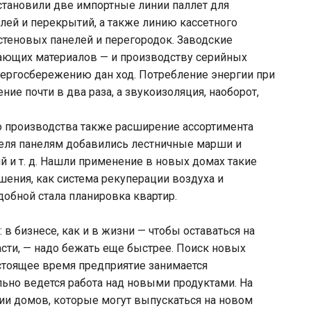
становили две импортные линии паллет для
ей и перекрытий, а также линию кассетного
стеновых панелей и перегородок. Заводские
ающих материалов — и производству серийных
нергосбережению дан ход. Потребление энергии при
ие почти в два раза, а звукоизоляция, наоборот,
о производства также расширение ассортимента
еля панелям добавились лестничные марши и
 и т. д. Нашли применение в новых домах такие
ния, как система рекуперации воздуха и
добной стала планировка квартир.
в бизнесе, как и в жизни — чтобы оставаться на
расти, — надо бежать еще быстрее. Поиск новых
стоящее время предприятие занимается
ьно ведется работа над новыми продуктами. На
ии домов, которые могут выпускаться на новом