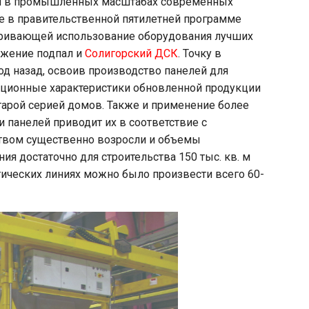
м в промышленных масштабах современных
е в правительственной пятилетней программе
ривающей использование оборудования лучших
ужение подпал и
Солигорский ДСК
. Точку в
д назад, освоив производство панелей для
тационные характеристики обновленной продукции
тарой серией домов. Также и применение более
 панелей приводит их в соответствие с
ством существенно возросли и объемы
я достаточно для строительства 150 тыс. кв. м
огических линиях можно было произвести всего 60-