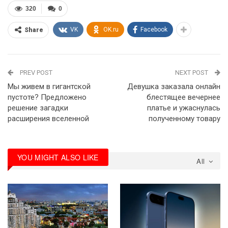
320
0
VK
OK.ru
Facebook
Share
PREV POST
NEXT POST
Мы живем в гигантской
Девушка заказала онлайн
пустоте? Предложено
блестящее вечернее
решение загадки
платье и ужаснулась
расширения вселенной
полученному товару
YOU MIGHT ALSO LIKE
All