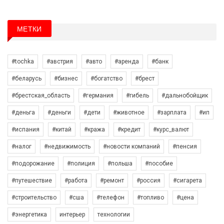
МЕТКИ
#tochka
#австрия
#авто
#аренда
#банк
#беларусь
#бизнес
#богатство
#брест
#брестская_область
#германия
#гибель
#дальнобойщик
#деньга
#деньги
#дети
#животное
#зарплата
#ип
#испания
#китай
#кража
#кредит
#курс_валют
#налог
#недвижимость
#новости компаний
#пенсия
#подорожание
#полиция
#польша
#пособие
#путешествие
#работа
#ремонт
#россия
#сигарета
#строительство
#сша
#телефон
#топливо
#цена
#энергетика
интерьер
технологии