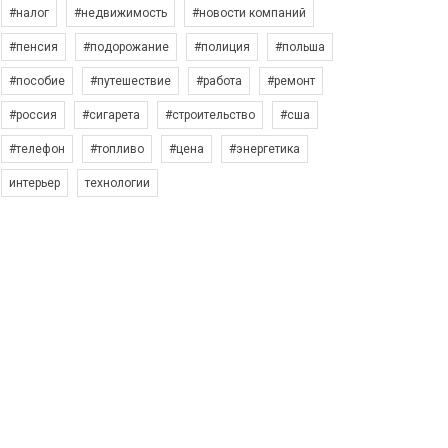
#налог
#недвижимость
#новости компаний
#пенсия
#подорожание
#полиция
#польша
#пособие
#путешествие
#работа
#ремонт
#россия
#сигарета
#строительство
#сша
#телефон
#топливо
#цена
#энергетика
интерьер
технологии