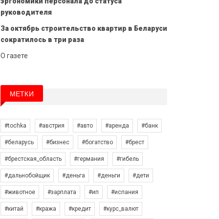
эргономики персонала до статуса
руководителя
За октябрь строительство квартир в Беларуси
сократилось в три раза
О газете
МЕТКИ
#tochka
#австрия
#авто
#аренда
#банк
#беларусь
#бизнес
#богатство
#брест
#брестская_область
#германия
#гибель
#дальнобойщик
#деньга
#деньги
#дети
#животное
#зарплата
#ип
#испания
#китай
#кража
#кредит
#курс_валют