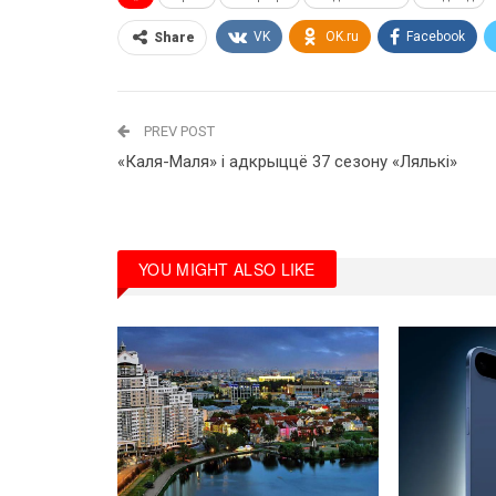
VK
OK.ru
Facebook
Share
PREV POST
«Каля-Маля» і адкрыццё 37 сезону «Лялькі»
YOU MIGHT ALSO LIKE