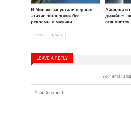
В Минске запустили первые
Айфоны и н
«тихие остановки» без
дизайне: к
рекламы и музыки
становится
PREV
NEXT
LEAVE A REPLY
Your email addr