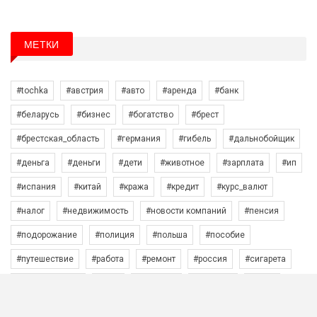
МЕТКИ
#tochka
#австрия
#авто
#аренда
#банк
#беларусь
#бизнес
#богатство
#брест
#брестская_область
#германия
#гибель
#дальнобойщик
#деньга
#деньги
#дети
#животное
#зарплата
#ип
#испания
#китай
#кража
#кредит
#курс_валют
#налог
#недвижимость
#новости компаний
#пенсия
#подорожание
#полиция
#польша
#пособие
#путешествие
#работа
#ремонт
#россия
#сигарета
#строительство
#сша
#телефон
#топливо
#цена
#энергетика
интерьер
технологии