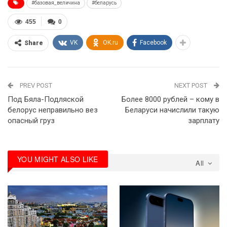
#базовая_величина
#беларусь
455
0
VK
OK.ru
Facebook
Share
PREV POST
NEXT POST
Под Бяла-Подляской
Более 8000 рублей – кому в
белорус неправильно вез
Беларуси начислили такую
опасный груз
зарплату
YOU MIGHT ALSO LIKE
All