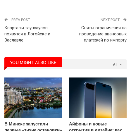
PREV POST
NEXT POST
Кварталы таунхаусов
Сняты ограничения на
появятся в Логойске и
проведение авансовых
Заславле
платежей по импорту
YOU MIGHT ALSO LIKE
All
В Минске запустили
Айфоны и новые
первые «тихие остановки»
открытия в дизайне: как