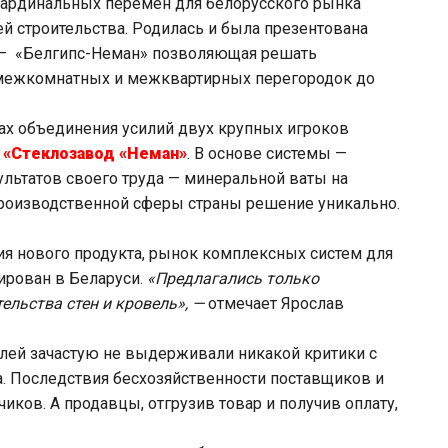
кардинальных перемен для белорусского рынка
й строительства. Родилась и была презентована
а — «Белгипс-Неман» позволяющая решать
 межкомнатных и межквартирных перегородок до
ах объединения усилий двух крупных игроков
 «Стеклозавод «Неман»
. В основе системы —
льтатов своего труда — минеральной ваты на
производственной сферы страны решение уникально.
ия нового продукта, рынок комплексных систем для
ирован в Беларуси.
«Предлагались только
льства стен и кровель», —
отмечает Ярослав
лей зачастую не выдерживали никакой критики с
а. Последствия бесхозяйственности поставщиков и
ков. А продавцы, отгрузив товар и получив оплату,