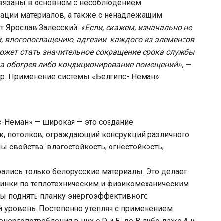
вязаны в основном с несоблюдением
тации материалов, а также с ненадлежащим
т Ярослав Залесский.
«Если, скажем, изначально не
и, влогопоглащению, адгезии каждого из элементов
может стать значительное сокращение срока службы
на обогрев либо кондиционирование помещений», —
р. Применение системы «Белгипс- Неман»
-Неман» — широкая — это создание
, потолков, ограждающий консрукций различного
ы свойства: влагостойкость, огнестойкость,
рались только белорусские материалы. Это делает
овинки по теплотехническим и физикомеханическим
бы поднять планку энергоэффективного
й уровень. Постепенно утепляя с применением
нергопотребления в них с D и E до B либо даже A и