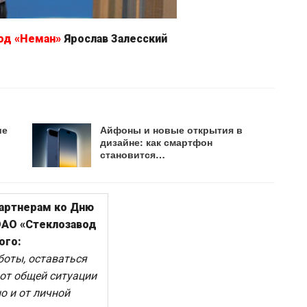
од «Неман»
Ярослав Залесский
ие
Айфоны и новые открытия в
дизайне: как смартфон
становится…
партнерам ко Дню
ОАО «Стеклозавод
ого:
боты, оставаться
от общей ситуации
о и от личной