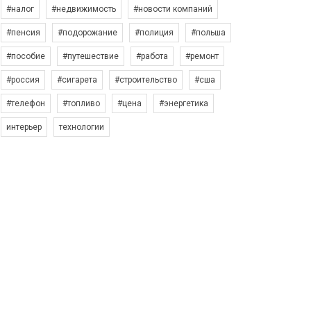
#налог
#недвижимость
#новости компаний
#пенсия
#подорожание
#полиция
#польша
#пособие
#путешествие
#работа
#ремонт
#россия
#сигарета
#строительство
#сша
#телефон
#топливо
#цена
#энергетика
интерьер
технологии