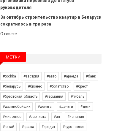
эргономики персонала до статуса
руководителя
За октябрь строительство квартир в Беларуси
сократилось в три раза
О газете
МЕТКИ
#tochka
#австрия
#авто
#аренда
#банк
#беларусь
#бизнес
#богатство
#брест
#брестская_область
#германия
#гибель
#дальнобойщик
#деньга
#деньги
#дети
#животное
#зарплата
#ип
#испания
#китай
#кража
#кредит
#курс_валют