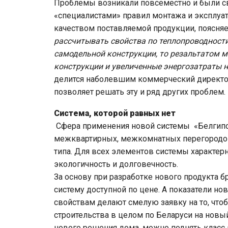
Проблемы возникали повсеместно и были с
«специалистами» правил монтажа и эксплуа
качеством поставляемой продукции, поясняе
рассчитывать свойства по теплопроводност
самодельной конструкции, то резальтатом 
конструкции и увеличенные энергозатраты 
делится наболевшим коммерческий директо
позволяет решать эту и ряд других проблем.
Система, которой равных нет
Сфера применения новой системы «Белгипс
межквартирных, межкомнатных перегородок
типа. Для всех элементов системы характерн
экологичность и долговечность.
За основу при разработке нового продукта б
систему доступной по цене. А показатели н
свойствам делают смелую заявку на то, что
строительства в целом по Беларуси на новы
нового решения дома, можно поднять класс э