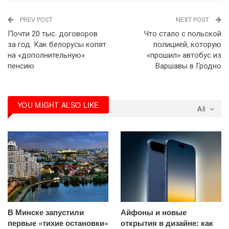
PREV POST
NEXT POST
Почти 20 тыс. договоров
Что стало с польской
за год. Как белорусы копят
полицией, которую
на «дополнительную»
«прошил» автобус из
пенсию
Варшавы в Гродно
YOU MIGHT ALSO LIKE
All
В Минске запустили
Айфоны и новые
первые «тихие остановки»
открытия в дизайне: как