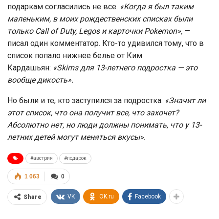
подаркам согласились не все.
«Когда я был таким
маленьким, в моих рождественских списках были
только Call of Duty, Legos и карточки Pokemon»,
—
писал один комментатор. Кто-то удивился тому, что в
список попало нижнее белье от Ким
Кардашьян:
«Skims для 13-летнего подростка — это
вообще дикость».
Но были и те, кто заступился за подростка:
«Значит ли
этот список, что она получит все, что захочет?
Абсолютно нет, но люди должны понимать, что у 13-
летних детей могут меняться вкусы».
#австрия
#подарок
1 063
0
VK
OK.ru
Facebook
Share