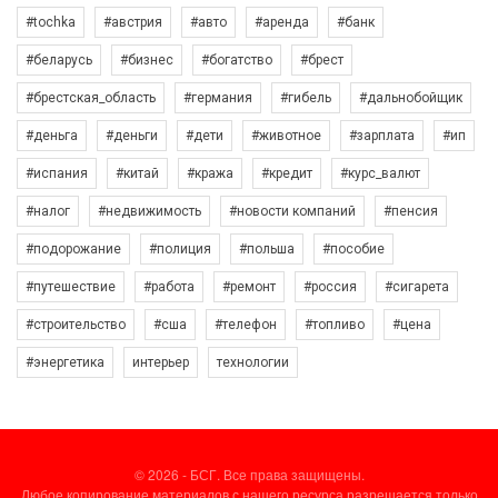
#tochka
#австрия
#авто
#аренда
#банк
#беларусь
#бизнес
#богатство
#брест
#брестская_область
#германия
#гибель
#дальнобойщик
#деньга
#деньги
#дети
#животное
#зарплата
#ип
#испания
#китай
#кража
#кредит
#курс_валют
#налог
#недвижимость
#новости компаний
#пенсия
#подорожание
#полиция
#польша
#пособие
#путешествие
#работа
#ремонт
#россия
#сигарета
#строительство
#сша
#телефон
#топливо
#цена
#энергетика
интерьер
технологии
© 2026 - БСГ. Все права защищены.
Любое копирование материалов с нашего ресурса разрешается только