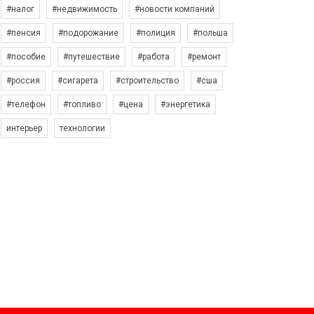
#налог
#недвижимость
#новости компаний
#пенсия
#подорожание
#полиция
#польша
#пособие
#путешествие
#работа
#ремонт
#россия
#сигарета
#строительство
#сша
#телефон
#топливо
#цена
#энергетика
интерьер
технологии