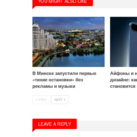
YOU MIGHT ALSO LIKE
В Минске запустили первые
Айфоны и н
«тихие остановки» без
дизайне: к
рекламы и музыки
становится
PREV
NEXT
LEAVE A REPLY