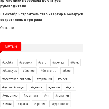
эргономики персонала до статуса
руководителя
За октябрь строительство квартир в Беларуси
сократилось в три раза
О газете
МЕТКИ
#tochka
#австрия
#авто
#аренда
#банк
#беларусь
#бизнес
#богатство
#брест
#брестская_область
#германия
#гибель
#дальнобойщик
#деньга
#деньги
#дети
#животное
#зарплата
#ип
#испания
#китай
#кража
#кредит
#курс_валют