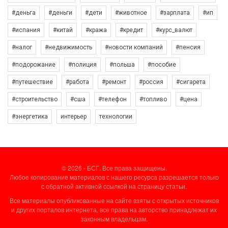
#деньга
#деньги
#дети
#животное
#зарплата
#ип
#испания
#китай
#кража
#кредит
#курс_валют
#налог
#недвижимость
#новости компаний
#пенсия
#подорожание
#полиция
#польша
#пособие
#путешествие
#работа
#ремонт
#россия
#сигарета
#строительство
#сша
#телефон
#топливо
#цена
#энергетика
интерьер
технологии
© 2026 - БСГ. Все права защищены.
Любое копирование материалов с нашего ресурса разрешается только
с обратной активной ссылкой на страницу статьи.
Все материалы опубликованные на сайте взяты с открытых источников
и других порталов интернета, все права на авторство принадлежат их
законным владельцам.