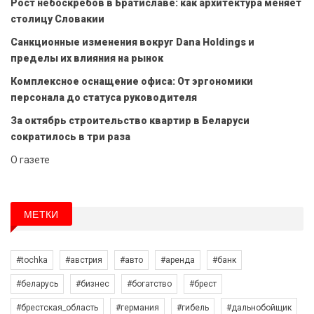
Рост небоскрёбов в Братиславе: как архитектура меняет
столицу Словакии
Санкционные изменения вокруг Dana Holdings и
пределы их влияния на рынок
Комплексное оснащение офиса: От эргономики
персонала до статуса руководителя
За октябрь строительство квартир в Беларуси
сократилось в три раза
О газете
МЕТКИ
#tochka
#австрия
#авто
#аренда
#банк
#беларусь
#бизнес
#богатство
#брест
#брестская_область
#германия
#гибель
#дальнобойщик