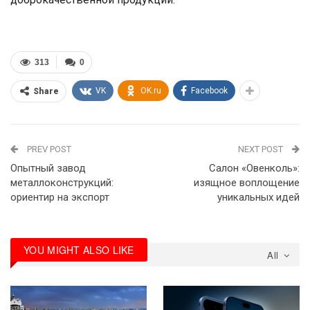
313
0
VK
OK.ru
Facebook
Share
PREV POST
NEXT POST
Опытный завод
Салон «Овенколь»:
металлоконструкций:
изящное воплощение
ориентир на экспорт
уникальных идей
YOU MIGHT ALSO LIKE
All