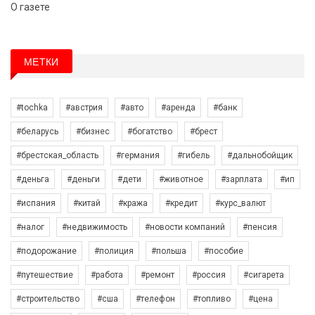
О газете
МЕТКИ
#tochka
#австрия
#авто
#аренда
#банк
#беларусь
#бизнес
#богатство
#брест
#брестская_область
#германия
#гибель
#дальнобойщик
#деньга
#деньги
#дети
#животное
#зарплата
#ип
#испания
#китай
#кража
#кредит
#курс_валют
#налог
#недвижимость
#новости компаний
#пенсия
#подорожание
#полиция
#польша
#пособие
#путешествие
#работа
#ремонт
#россия
#сигарета
#строительство
#сша
#телефон
#топливо
#цена