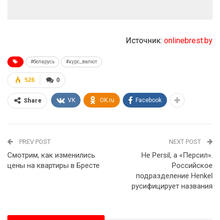
Источник:
onlinebrest.by
#беларусь
#курс_валют
526
0
VK
OK.ru
Facebook
Share
PREV POST
NEXT POST
Смотрим, как изменились
Не Persil, а «Персил».
цены на квартиры в Бресте
Российское
подразделение Henkel
русифицирует названия