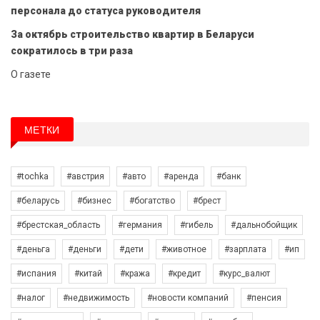
персонала до статуса руководителя
За октябрь строительство квартир в Беларуси
сократилось в три раза
О газете
МЕТКИ
#tochka
#австрия
#авто
#аренда
#банк
#беларусь
#бизнес
#богатство
#брест
#брестская_область
#германия
#гибель
#дальнобойщик
#деньга
#деньги
#дети
#животное
#зарплата
#ип
#испания
#китай
#кража
#кредит
#курс_валют
#налог
#недвижимость
#новости компаний
#пенсия