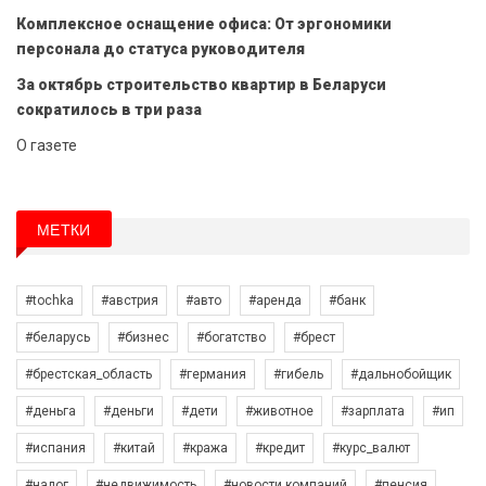
Комплексное оснащение офиса: От эргономики
персонала до статуса руководителя
За октябрь строительство квартир в Беларуси
сократилось в три раза
О газете
МЕТКИ
#tochka
#австрия
#авто
#аренда
#банк
#беларусь
#бизнес
#богатство
#брест
#брестская_область
#германия
#гибель
#дальнобойщик
#деньга
#деньги
#дети
#животное
#зарплата
#ип
#испания
#китай
#кража
#кредит
#курс_валют
#налог
#недвижимость
#новости компаний
#пенсия