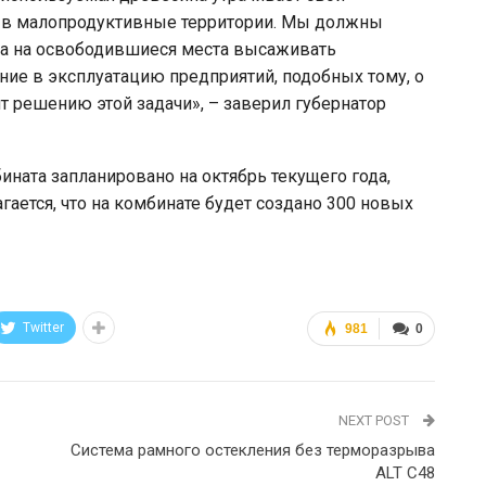
ес в малопродуктивные территории. Мы должны
 а на освободившиеся места высаживать
ие в эксплуатацию предприятий, подобных тому, о
 решению этой задачи», – заверил губернатор
ната запланировано на октябрь текущего года,
гается, что на комбинате будет создано 300 новых
Twitter
981
0
NEXT POST
Система рамного остекления без терморазрыва
ALT С48