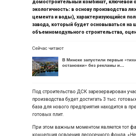
домостроительный комбинат, ключевой о
экологичность: в основу производства л
цемента и воды), характеризующийся по
завода, который будет основываться на 
объемномодульного строительства, оцени
Сейчас читают
В Минске запустили первые «тих
остановки» без рекламы и…
Под строительство ДСК зарезервирован участ
производства будет достигать 3 тыс. готовы
база для нового предприятия находится в пр
готовых плит.
При этом важным моментом является тот фак
концепция освоения лесосечного фонда. «Н