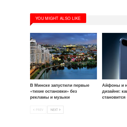
YOU MIGHT ALSO LIKE
В Минске запустили первые
Айфоны и н
«тихие остановки» без
дизайне: к
рекламы и музыки
становится
PREV
NEXT