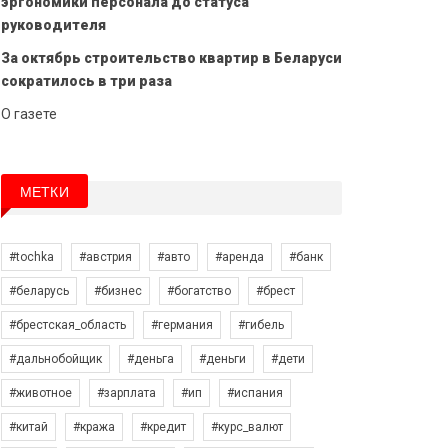
эргономики персонала до статуса
руководителя
За октябрь строительство квартир в Беларуси
сократилось в три раза
О газете
МЕТКИ
#tochka
#австрия
#авто
#аренда
#банк
#беларусь
#бизнес
#богатство
#брест
#брестская_область
#германия
#гибель
#дальнобойщик
#деньга
#деньги
#дети
#животное
#зарплата
#ип
#испания
#китай
#кража
#кредит
#курс_валют