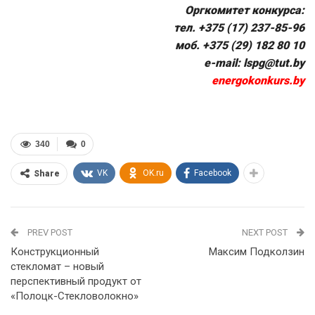
Оргкомитет конкурса:
тел. +375 (17) 237-85-96
моб. +375 (29) 182 80 10
e-mail:
lspg@tut.by
energokonkurs.by
340
0
VK
OK.ru
Facebook
Share
PREV POST
NEXT POST
Конструкционный
Максим Подколзин
стекломат – новый
перспективный продукт от
«Полоцк-Стекловолокно»