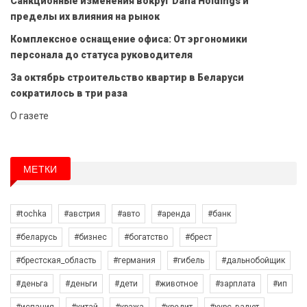
Санкционные изменения вокруг Dana Holdings и
пределы их влияния на рынок
Комплексное оснащение офиса: От эргономики
персонала до статуса руководителя
За октябрь строительство квартир в Беларуси
сократилось в три раза
О газете
МЕТКИ
#tochka
#австрия
#авто
#аренда
#банк
#беларусь
#бизнес
#богатство
#брест
#брестская_область
#германия
#гибель
#дальнобойщик
#деньга
#деньги
#дети
#животное
#зарплата
#ип
#испания
#китай
#кража
#кредит
#курс_валют