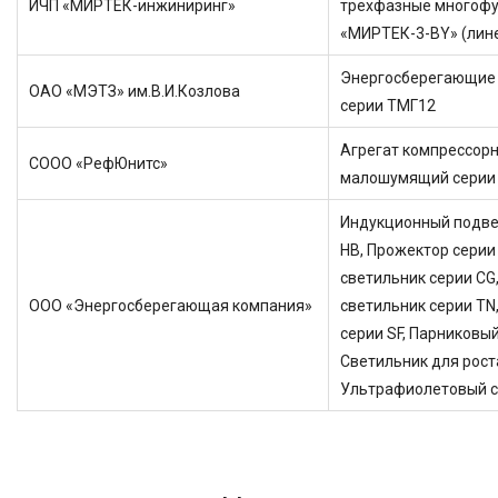
ИЧП «МИРТЕК-инжиниринг»
трехфазные многоф
«МИРТЕК-3-BY» (лин
Энергосберегающие
ОАО «МЭТЗ» им.В.И.Козлова
серии ТМГ12
Агрегат компрессор
СООО «РефЮнитс»
малошумящий серии
Индукционный подве
НВ, Прожектор серии
светильник серии CG
ООО «Энергосберегающая компания»
светильник серии TN
серии SF, Парниковый
Светильник для роста
Ультрафиолетовый с