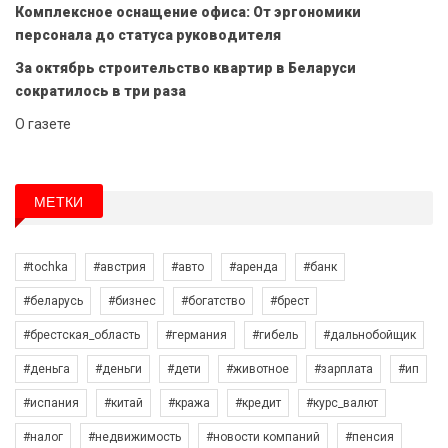
Комплексное оснащение офиса: От эргономики
персонала до статуса руководителя
За октябрь строительство квартир в Беларуси
сократилось в три раза
О газете
МЕТКИ
#tochka
#австрия
#авто
#аренда
#банк
#беларусь
#бизнес
#богатство
#брест
#брестская_область
#германия
#гибель
#дальнобойщик
#деньга
#деньги
#дети
#животное
#зарплата
#ип
#испания
#китай
#кража
#кредит
#курс_валют
#налог
#недвижимость
#новости компаний
#пенсия