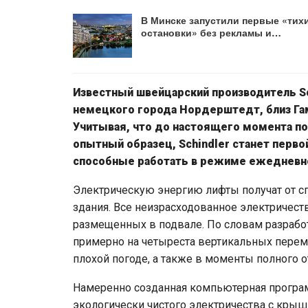
В Минске запустили первые «тих
остановки» без рекламы и…
Известный швейцарский производитель Sc
немецкого города Нордерштедт, близ Гам
Учитывая, что до настоящего момента по
опытный образец, Schindler станет перв
способные работать в режиме ежедневно
Электрическую энергию лифты получат от 
здания. Все неизрасходованное электричест
размещенных в подвале. По словам разработ
примерно на четыреста вертикальных перем
плохой погоде, а также в моменты полного о
Намеренно созданная компьютерная програм
экологически чистого электричества с крыши