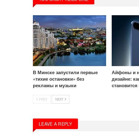
В Минске запустили первые
Айфоны и н
«тихие остановки» без
дизайне: к
рекламы и музыки
становится
PREV
NEXT
LEAVE A REPLY