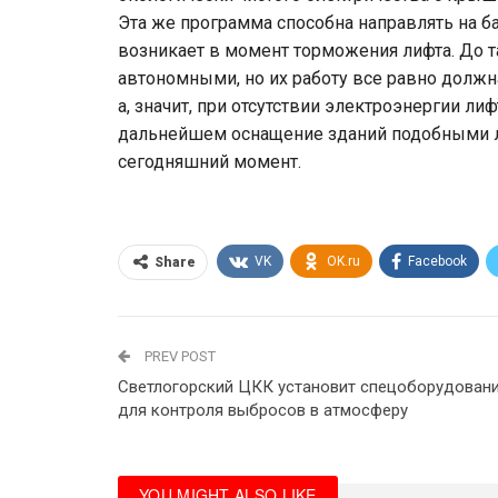
Эта же программа способна направлять на б
возникает в момент торможения лифта. До т
автономными, но их работу все равно должн
а, значит, при отсутствии электроэнергии лиф
дальнейшем оснащение зданий подобными ли
сегодняшний момент.
VK
OK.ru
Facebook
Share
PREV POST
Светлогорский ЦКК установит спецоборудован
для контроля выбросов в атмосферу
YOU MIGHT ALSO LIKE