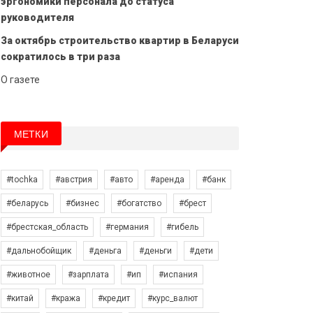
эргономики персонала до статуса
руководителя
За октябрь строительство квартир в Беларуси
сократилось в три раза
О газете
МЕТКИ
#tochka
#австрия
#авто
#аренда
#банк
#беларусь
#бизнес
#богатство
#брест
#брестская_область
#германия
#гибель
#дальнобойщик
#деньга
#деньги
#дети
#животное
#зарплата
#ип
#испания
#китай
#кража
#кредит
#курс_валют