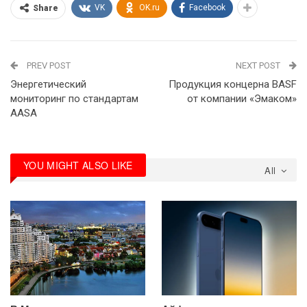
VK
OK.ru
Facebook
Share
PREV POST
NEXT POST
Энергетический
Продукция концерна BASF
мониторинг по стандартам
от компании «Эмаком»
AASА
YOU MIGHT ALSO LIKE
All