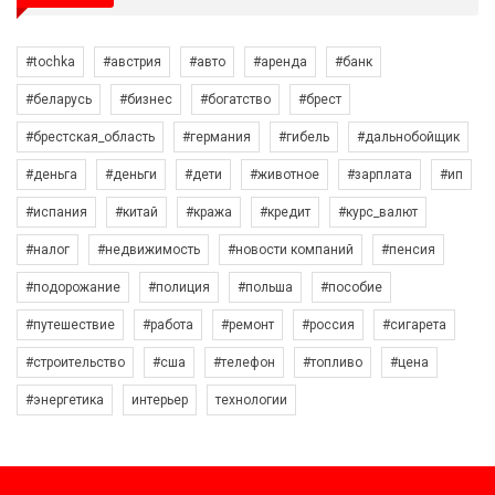
#tochka
#австрия
#авто
#аренда
#банк
#беларусь
#бизнес
#богатство
#брест
#брестская_область
#германия
#гибель
#дальнобойщик
#деньга
#деньги
#дети
#животное
#зарплата
#ип
#испания
#китай
#кража
#кредит
#курс_валют
#налог
#недвижимость
#новости компаний
#пенсия
#подорожание
#полиция
#польша
#пособие
#путешествие
#работа
#ремонт
#россия
#сигарета
#строительство
#сша
#телефон
#топливо
#цена
#энергетика
интерьер
технологии