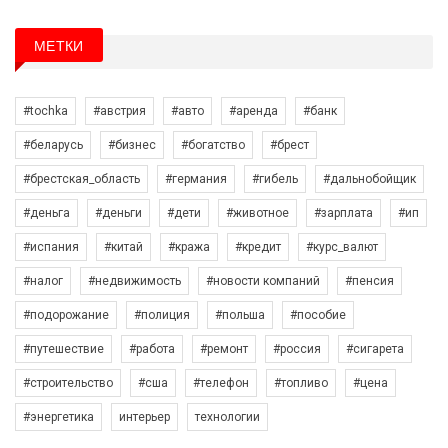
МЕТКИ
#tochka
#австрия
#авто
#аренда
#банк
#беларусь
#бизнес
#богатство
#брест
#брестская_область
#германия
#гибель
#дальнобойщик
#деньга
#деньги
#дети
#животное
#зарплата
#ип
#испания
#китай
#кража
#кредит
#курс_валют
#налог
#недвижимость
#новости компаний
#пенсия
#подорожание
#полиция
#польша
#пособие
#путешествие
#работа
#ремонт
#россия
#сигарета
#строительство
#сша
#телефон
#топливо
#цена
#энергетика
интерьер
технологии