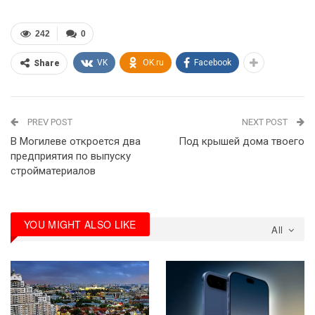
242
0
VK
OK.ru
Facebook
Share
PREV POST
NEXT POST
В Могилеве откроется два
Под крышей дома твоего
предприятия по выпуску
стройматериалов
YOU MIGHT ALSO LIKE
All