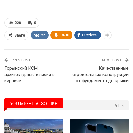
228
0
VK
OK.ru
Facebook
Share
PREV POST
NEXT POST
Горынский КСМ:
Качественные
архитектурные изыски в
строительные конструкции
кирпиче
от фундамента до крыши
YOU MIGHT ALSO LIKE
All