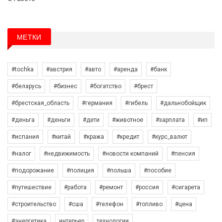
МЕТКИ
#tochka
#австрия
#авто
#аренда
#банк
#беларусь
#бизнес
#богатство
#брест
#брестская_область
#германия
#гибель
#дальнобойщик
#деньга
#деньги
#дети
#животное
#зарплата
#ип
#испания
#китай
#кража
#кредит
#курс_валют
#налог
#недвижимость
#новости компаний
#пенсия
#подорожание
#полиция
#польша
#пособие
#путешествие
#работа
#ремонт
#россия
#сигарета
#строительство
#сша
#телефон
#топливо
#цена
#энергетика
интерьер
технологии