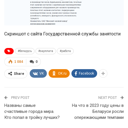
Скриншот с сайта Государственной службы занятости
#беларусь
#зарплата
#работа
1 084
0
VK
OK.ru
Facebook
Share
PREV POST
NEXT POST
Названы самые
На что в 2023 году цены в
счастливые города мира.
Беларуси росли
Кто попал в тройку лучших?
опережающими темпами