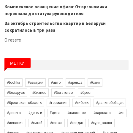
Комплексное оснащение офиса: От эргономики
персонала до статуса руководителя
За октябрь строительство квартир в Беларуси
сократилось в три раза
О газете
МЕТКИ
#tochka
#австрия
#авто
#аренда
#банк
#беларусь
#бизнес
#богатство
#брест
#брестская_область
#германия
#гибель
#дальнобойщик
#деньга
#деньги
#дети
#животное
#зарплата
#ип
#испания
#китай
#кража
#кредит
#курс_валют