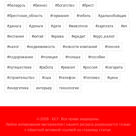
#беларусь
#бизнес
#богатство
#брест
#брестская_область
#германия
#гибель
#дальнобойщик
#деньга
#деньги
#дети
#животное
#зарплата
#ип
#испания
#китай
#кража
#кредит
#курс_валют
#налог
#недвижимость
#новости компаний
#пенсия
#подорожание
#полиция
#польша
#пособие
#путешествие
#работа
#ремонт
#россия
#сигарета
#строительство
#сша
#телефон
#топливо
#цена
#энергетика
интерьер
технологии
© 2026 - БСГ. Все права защищены.
Любое копирование материалов с нашего ресурса разрешается только
с обратной активной ссылкой на страницу статьи.