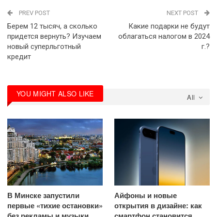
PREV POST
NEXT POST
Берем 12 тысяч, а сколько
Какие подарки не будут
придется вернуть? Изучаем
облагаться налогом в 2024
новый суперльготный
г.?
кредит
YOU MIGHT ALSO LIKE
All
В Минске запустили
Айфоны и новые
первые «тихие остановки»
открытия в дизайне: как
без рекламы и музыки
смартфон становится