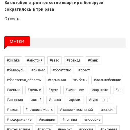
За октябрь строительство квартир в Беларуси
сократилось в три раза
О газете
МЕТКИ
#tochka
#австрия
#авто
#аренда
#банк
#беларусь
#бизнес
#богатство
#брест
#брестская_область
#германия
#гибель
#дальнобойщик
#деньга
#деньги
#дети
#животное
#зарплата
#ип
#испания
#китай
#кража
#кредит
#курс_валют
#налог
#недвижимость
#новости компаний
#пенсия
#подорожание
#полиция
#польша
#пособие
#путешествие
#работа
#ремонт
#россия
#сигарета