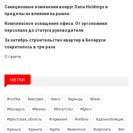
Санкционные изменения вокруг Dana Holdings и
пределы их влияния на рынок
Комплексное оснащение офиса: От эргономики
персонала до статуса руководителя
За октябрь строительство квартир в Беларуси
сократилось в три раза
О газете
МЕТКИ
#tochka
#австрия
#авто
#аренда
#банк
#беларусь
#бизнес
#богатство
#брест
#брестская_область
#германия
#гибель
#дальнобойщик
#деньга
#деньги
#дети
#животное
#зарплата
#ип