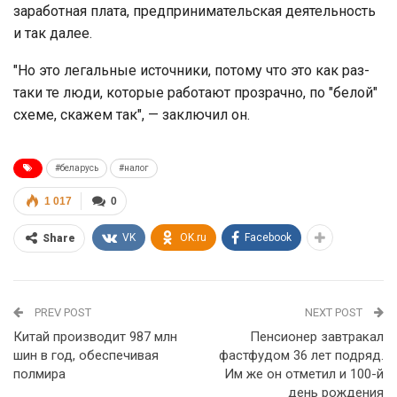
заработная плата, предпринимательская деятельность
и так далее.
"Но это легальные источники, потому что это как раз-
таки те люди, которые работают прозрачно, по "белой"
схеме, скажем так", — заключил он.
#беларусь
#налог
1 017
0
VK
OK.ru
Facebook
Share
PREV POST
NEXT POST
Китай производит 987 млн
Пенсионер завтракал
шин в год, обеспечивая
фастфудом 36 лет подряд.
полмира
Им же он отметил и 100-й
день рождения