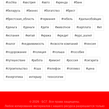
#tochka
#австрия
#авто
#аренда
#банк
#беларусь
#бизнес
#богатство
#брест
#брестская_область
#германия
#гибель
#дальнобойщик
#деньга
#деньги
#дети
#животное
#зарплата
#ип
#испания
#китай
#кража
#кредит
#курс_валют
#налог
#недвижимость
#новости компаний
#пенсия
#подорожание
#полиция
#польша
#пособие
#путешествие
#работа
#ремонт
#россия
#сигарета
#строительство
#сша
#телефон
#топливо
#цена
#энергетика
интерьер
технологии
© 2026 - БСГ. Все права защищены.
Любое копирование материалов с нашего ресурса разрешается только