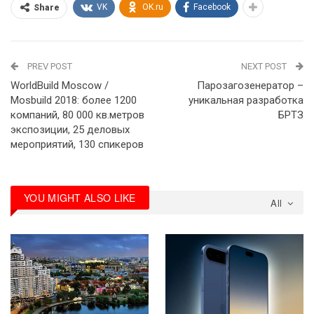
VK
OK.ru
Facebook
Share
PREV POST
NEXT POST
WorldBuild Moscow /
Парозагозенератор –
Mosbuild 2018: более 1200
уникальная разработка
компаний, 80 000 кв.метров
БРТЗ
экспозиции, 25 деловых
мероприятий, 130 спикеров
YOU MIGHT ALSO LIKE
All