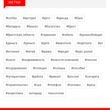
МЕТКИ
#tochka
#австрия
#авто
#аренда
#банк
#беларусь
#бизнес
#богатство
#брест
#брестская_область
#германия
#гибель
#дальнобойщик
#деньга
#деньги
#дети
#животное
#зарплата
#ип
#испания
#китай
#кража
#кредит
#курс_валют
#налог
#недвижимость
#новости компаний
#пенсия
#подорожание
#полиция
#польша
#пособие
#путешествие
#работа
#ремонт
#россия
#сигарета
#строительство
#сша
#телефон
#топливо
#цена
#энергетика
интерьер
технологии