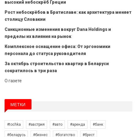
высокий небоскрёб Греции
Рост небоскрёбов в Братиславе: как архитектура меняет
столицу Словакии
Санкционные изменения вокруг Dana Holdings и
пределы их влияния на рынок
Комплексное оснащение офиса: От эргономики
персонала до статуса руководителя
За октябрь строительство квартир в Беларуси
сократилось в три раза
О газете
МЕТКИ
#tochka
#австрия
#авто
#аренда
#банк
#беларусь
#бизнес
#богатство
#брест