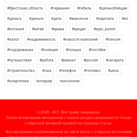
#брестская_область
#германия
#гибель
#дальнобойщик
#деньга
#деньги
#дети
#животное
#зарплата
#ип
#испания
#китай
#кража
#кредит
#курс_валют
#налог
#недвижимость
#новости компаний
#пенсия
#подорожание
#полиция
#польша
#пособие
#путешествие
#работа
#ремонт
#россия
#сигарета
#строительство
#сша
#телефон
#топливо
#цена
#энергетика
интерьер
технологии
© 2026 - БСГ. Все права защищены.
Любое копирование материалов с нашего ресурса разрешается только
с обратной активной ссылкой на страницу статьи.
Все материалы опубликованные на сайте взяты с открытых источников
и других порталов интернета, все права на авторство принадлежат их