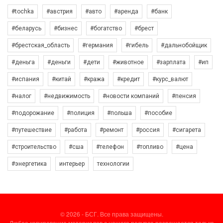
#tochka
#австрия
#авто
#аренда
#банк
#беларусь
#бизнес
#богатство
#брест
#брестская_область
#германия
#гибель
#дальнобойщик
#деньга
#деньги
#дети
#животное
#зарплата
#ип
#испания
#китай
#кража
#кредит
#курс_валют
#налог
#недвижимость
#новости компаний
#пенсия
#подорожание
#полиция
#польша
#пособие
#путешествие
#работа
#ремонт
#россия
#сигарета
#строительство
#сша
#телефон
#топливо
#цена
#энергетика
интерьер
технологии
© 2026 - БСГ. Все права защищены.
Любое копирование материалов с нашего ресурса разрешается только