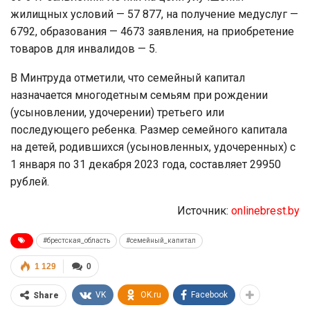
жилищных условий — 57 877, на получение медуслуг —
6792, образования — 4673 заявления, на приобретение
товаров для инвалидов — 5.
В Минтруда отметили, что семейный капитал
назначается многодетным семьям при рождении
(усыновлении, удочерении) третьего или
последующего ребенка. Размер семейного капитала
на детей, родившихся (усыновленных, удочеренных) с
1 января по 31 декабря 2023 года, составляет 29950
рублей.
Источник:
onlinebrest.by
#брестская_область
#семейный_капитал
1 129
0
VK
OK.ru
Facebook
Share