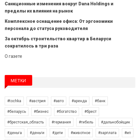
Санкционные изменения вокруг Dana Holdings и
пределы их влияния на рынок
Комплексное оснащение офиса: От эргономики
персонала до статуса руководителя
За октябрь строительство квартир в Беларуси
сократилось в три раза
О газете
МЕТКИ
#tochka
#австрия
#авто
#аренда
#банк
#беларусь
#бизнес
#богатство
#брест
#брестская_область
#германия
#гибель
#дальнобойщик
#деньга
#деньги
#дети
#животное
#зарплата
#ип