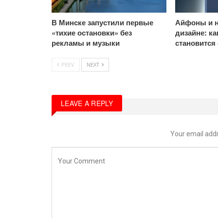
В Минске запустили первые
Айфоны и н
«тихие остановки» без
дизайне: к
рекламы и музыки
становится
PREV
NEXT
LEAVE A REPLY
Your email addr