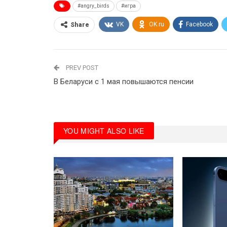
#angry_birds
#игра
VK
OK.ru
Facebook
Share
PREV POST
В Беларуси с 1 мая повышаются пенсии
YOU MIGHT ALSO LIKE