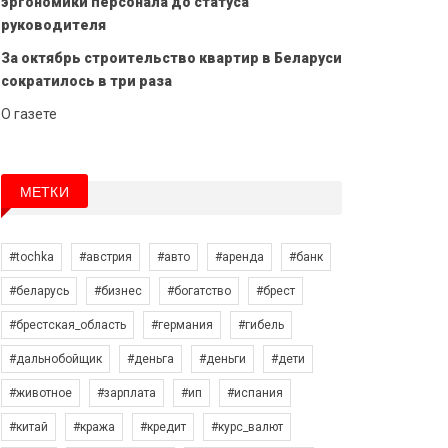
эргономики персонала до статуса
руководителя
За октябрь строительство квартир в Беларуси
сократилось в три раза
О газете
МЕТКИ
#tochka
#австрия
#авто
#аренда
#банк
#беларусь
#бизнес
#богатство
#брест
#брестская_область
#германия
#гибель
#дальнобойщик
#деньга
#деньги
#дети
#животное
#зарплата
#ип
#испания
#китай
#кража
#кредит
#курс_валют