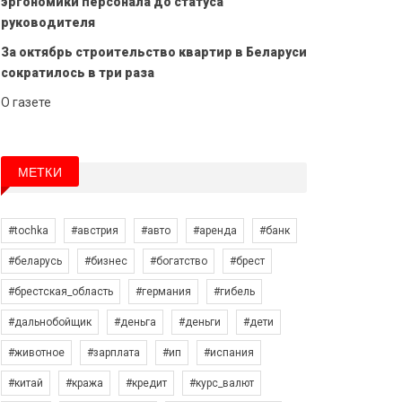
эргономики персонала до статуса
руководителя
За октябрь строительство квартир в Беларуси
сократилось в три раза
О газете
МЕТКИ
#tochka
#австрия
#авто
#аренда
#банк
#беларусь
#бизнес
#богатство
#брест
#брестская_область
#германия
#гибель
#дальнобойщик
#деньга
#деньги
#дети
#животное
#зарплата
#ип
#испания
#китай
#кража
#кредит
#курс_валют