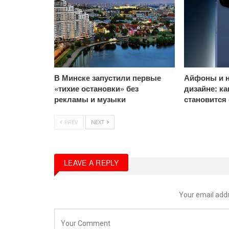
В Минске запустили первые
Айфоны и н
«тихие остановки» без
дизайне: к
рекламы и музыки
становится
PREV
NEXT
LEAVE A REPLY
Your email addr