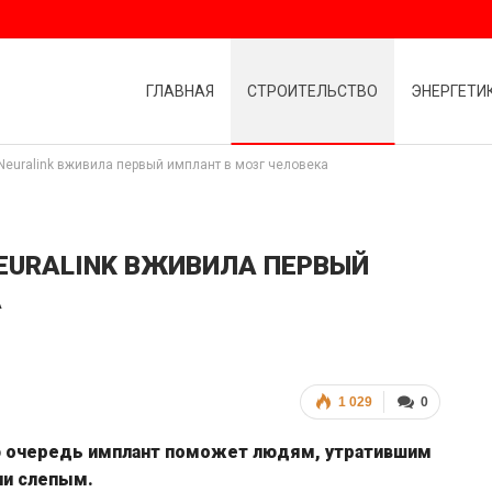
ГЛАВНАЯ
СТРОИТЕЛЬСТВО
ЭНЕРГЕТИ
euralink вживила первый имплант в мозг человека
EURALINK ВЖИВИЛА ПЕРВЫЙ
А
1 029
0
ю очередь имплант поможет людям, утратившим
ли слепым.