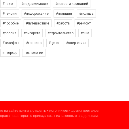
#налог
#недвижимость
#новости компаний
#пенсия
#подорожание
#полиция
#польша
#пособие
#путешествие
#работа
#ремонт
#россия
#сигарета
#строительство
#сша
#телефон
#топливо
#цена
#энергетика
интерьер
технологии
 на сайте взяты с открытых источников и других порталов
 права на авторство принадлежат их законным владельцам.