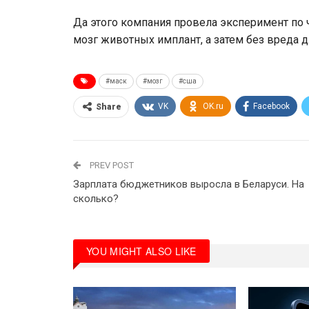
Да этого компания провела эксперимент по
мозг животных имплант, а затем без вреда д
#маск
#мозг
#сша
VK
OK.ru
Facebook
Share
PREV POST
Зарплата бюджетников выросла в Беларуси. На
сколько?
YOU MIGHT ALSO LIKE