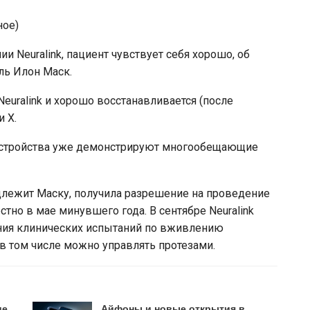
ное)
 Neuralink, пациент чувствует себя хорошо, об
ль Илон Маск.
euralink и хорошо восстанавливается (после
и Х.
 устройства уже демонстрируют многообещающие
надлежит Маску, получила разрешение на проведение
стно в мае минувшего года. В сентябре Neuralink
ния клинических испытаний по вживлению
 в том числе можно управлять протезами.
ие
Айфоны и новые открытия в