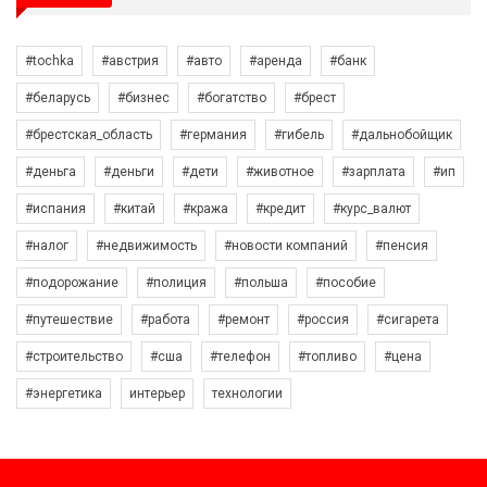
#tochka
#австрия
#авто
#аренда
#банк
#беларусь
#бизнес
#богатство
#брест
#брестская_область
#германия
#гибель
#дальнобойщик
#деньга
#деньги
#дети
#животное
#зарплата
#ип
#испания
#китай
#кража
#кредит
#курс_валют
#налог
#недвижимость
#новости компаний
#пенсия
#подорожание
#полиция
#польша
#пособие
#путешествие
#работа
#ремонт
#россия
#сигарета
#строительство
#сша
#телефон
#топливо
#цена
#энергетика
интерьер
технологии