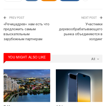
PREV POST
NEXT POST
«Речицадрев»: нам есть что
Участники
предложить самым
деревообрабатывающего
взыскательным
рынка объединяются в
зарубежным партнерам
холдинг
YOU MIGHT ALSO LIKE
All