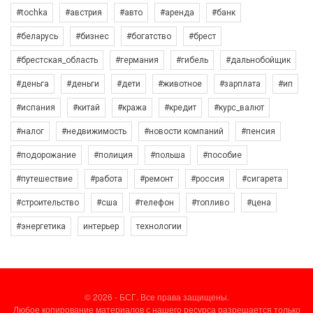
#tochka
#австрия
#авто
#аренда
#банк
#беларусь
#бизнес
#богатство
#брест
#брестская_область
#германия
#гибель
#дальнобойщик
#деньга
#деньги
#дети
#животное
#зарплата
#ип
#испания
#китай
#кража
#кредит
#курс_валют
#налог
#недвижимость
#новости компаний
#пенсия
#подорожание
#полиция
#польша
#пособие
#путешествие
#работа
#ремонт
#россия
#сигарета
#строительство
#сша
#телефон
#топливо
#цена
#энергетика
интерьер
технологии
© 2026 - БСГ. Все права защищены.
Любое копирование материалов с нашего ресурса разрешается только