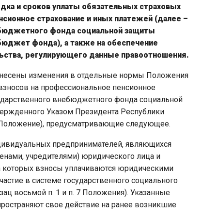
дка и сроков уплаты обязательных страховых
нсионное страхование и иных платежей (далее –
ебюджетного фонда социальной защиты
 бюджет фонда), а также на обеспечение
ьства, регулирующего данные правоотношения.
) внесены изменения в отдельные нормы Положения
 взносов на профессиональное пенсионное
сударственного внебюджетного фонда социальной
вержденного Указом Президента Республики
 – Положение), предусматривающие следующее.
ивидуальных предпринимателей, являющихся
енами, учредителями) юридического лица и
а которых взносы уплачиваются юридическими
участие в системе государственного социального
зац восьмой п. 1 и п. 7 Положения). Указанные
спространяют свое действие на ранее возникшие