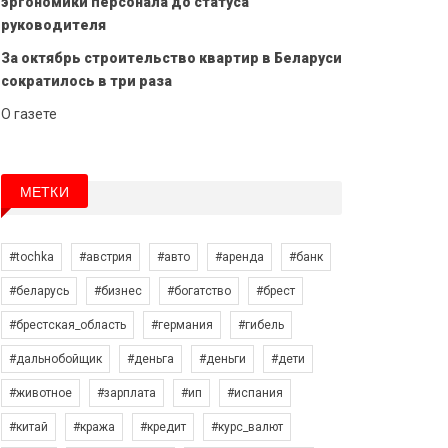
эргономики персонала до статуса
руководителя
За октябрь строительство квартир в Беларуси
сократилось в три раза
О газете
МЕТКИ
#tochka
#австрия
#авто
#аренда
#банк
#беларусь
#бизнес
#богатство
#брест
#брестская_область
#германия
#гибель
#дальнобойщик
#деньга
#деньги
#дети
#животное
#зарплата
#ип
#испания
#китай
#кража
#кредит
#курс_валют