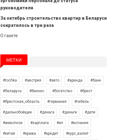
эргономики персонала до статуса
руководителя
За октябрь строительство квартир в Беларуси
сократилось в три раза
О газете
МЕТКИ
#tochka
#австрия
#авто
#аренда
#банк
#беларусь
#бизнес
#богатство
#брест
#брестская_область
#германия
#гибель
#дальнобойщик
#деньга
#деньги
#дети
#животное
#зарплата
#ип
#испания
#китай
#кража
#кредит
#курс_валют