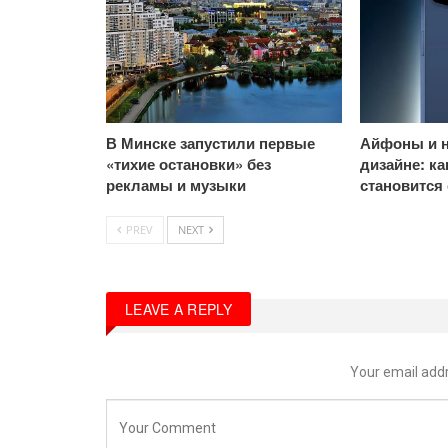
В Минске запустили первые
Айфоны и н
«тихие остановки» без
дизайне: к
рекламы и музыки
становится
PREV
NEXT
LEAVE A REPLY
Your email addr