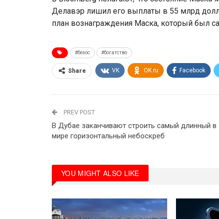
Делавэр лишил его выплаты в 55 млрд долла
план вознаграждения Маска, который был с
#безос
#богатство
VK
OK.ru
Facebook
Share
PREV POST
В Дубае заканчивают строить самый длинный в
мире горизонтальный небоскреб
YOU MIGHT ALSO LIKE