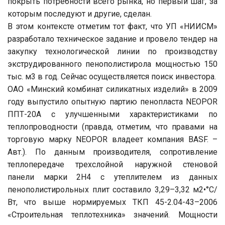
покрыть потребности всего рынка, но первый шаг, за
которым последуют и другие, сделан.
В этом контексте отметим тот факт, что УП «НИИСМ»
разработало техническое задание и провело тендер на
закупку технологической линии по производству
экструдированного пенополистирола мощностью 150
тыс. м3 в год. Сейчас осуществляется поиск инвестора.
ОАО «Минский комбинат силикатных изделий» в 2009
году выпустило опытную партию пенопласта NEOPOR
ППТ-20А с улучшенными характеристиками по
теплопроводности (правда, отметим, что правами на
торговую марку NEOPOR владеет компания BASF. –
Авт.). По данным производителя, сопротивление
теплопередаче трехслойной наружной стеновой
панели марки 2Н4 с утеплителем из данных
пенополистирольных плит составило 3,29–3,32 м2•°С/
Вт, что выше нормируемых ТКП 45-2.04-43–2006
«Строительная теплотехника» значений. Мощности