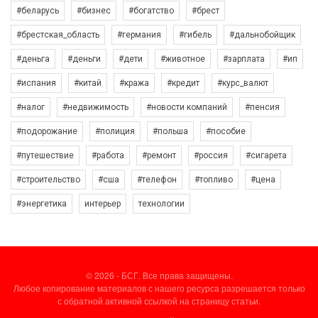
#беларусь
#бизнес
#богатство
#брест
#брестская_область
#германия
#гибель
#дальнобойщик
#деньга
#деньги
#дети
#животное
#зарплата
#ип
#испания
#китай
#кража
#кредит
#курс_валют
#налог
#недвижимость
#новости компаний
#пенсия
#подорожание
#полиция
#польша
#пособие
#путешествие
#работа
#ремонт
#россия
#сигарета
#строительство
#сша
#телефон
#топливо
#цена
#энергетика
интерьер
технологии
© 2026 - БСГ. Все права защищены.
Любое копирование материалов с нашего ресурса разрешается только
с обратной активной ссылкой на страницу статьи.