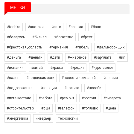
МЕТКИ
#tochka
#австрия
#авто
#аренда
#банк
#беларусь
#бизнес
#богатство
#брест
#брестская_область
#германия
#гибель
#дальнобойщик
#деньга
#деньги
#дети
#животное
#зарплата
#ип
#испания
#китай
#кража
#кредит
#курс_валют
#налог
#недвижимость
#новости компаний
#пенсия
#подорожание
#полиция
#польша
#пособие
#путешествие
#работа
#ремонт
#россия
#сигарета
#строительство
#сша
#телефон
#топливо
#цена
#энергетика
интерьер
технологии