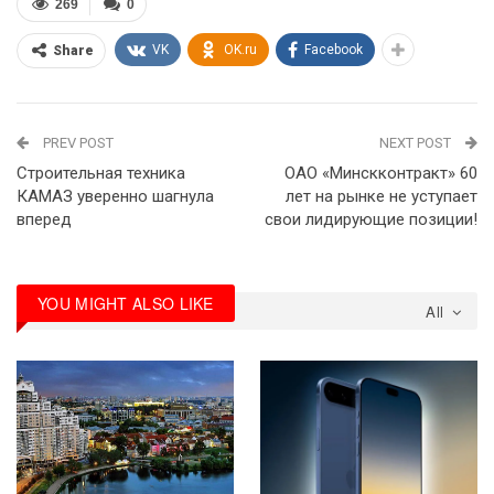
269
0
VK
OK.ru
Facebook
Share
PREV POST
NEXT POST
Строительная техника
ОАО «Минскконтракт» 60
КАМАЗ уверенно шагнула
лет на рынке не уступает
вперед
свои лидирующие позиции!
YOU MIGHT ALSO LIKE
All