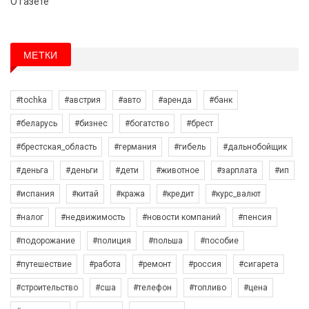
О газете
МЕТКИ
#tochka
#австрия
#авто
#аренда
#банк
#беларусь
#бизнес
#богатство
#брест
#брестская_область
#германия
#гибель
#дальнобойщик
#деньга
#деньги
#дети
#животное
#зарплата
#ип
#испания
#китай
#кража
#кредит
#курс_валют
#налог
#недвижимость
#новости компаний
#пенсия
#подорожание
#полиция
#польша
#пособие
#путешествие
#работа
#ремонт
#россия
#сигарета
#строительство
#сша
#телефон
#топливо
#цена