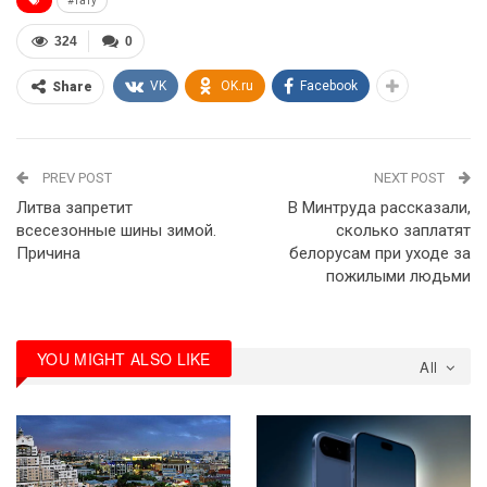
#тату
324
0
VK
OK.ru
Facebook
Share
PREV POST
NEXT POST
Литва запретит
В Минтруда рассказали,
всесезонные шины зимой.
сколько заплатят
Причина
белорусам при уходе за
пожилыми людьми
YOU MIGHT ALSO LIKE
All