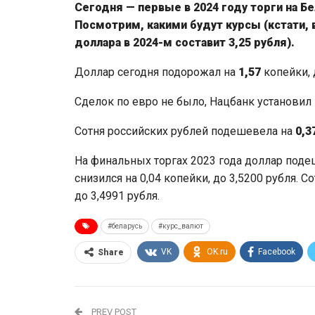
Сегодня — первые в 2024 году торги на 
Посмотрим, какими будут курсы (кстати, 
доллара в 2024-м составит 3,25 рубля).
Доллар сегодня подорожал на
1,57
копейки,
Сделок по евро не было, Нацбанк установил
Сотня российских рублей подешевела на
0,3
На финальных торгах 2023 года доллар подеш
снизился на 0,04 копейки, до 3,5200 рубля. 
до 3,4991 рубля.
#беларусь
#курс_валют
VK
OK.ru
Facebook
Share
PREV POST