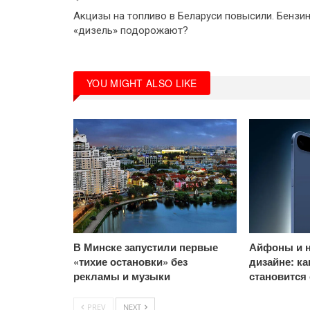
Акцизы на топливо в Беларуси повысили. Бензин
«дизель» подорожают?
YOU MIGHT ALSO LIKE
В Минске запустили первые
Айфоны и н
«тихие остановки» без
дизайне: к
рекламы и музыки
становится
PREV
NEXT