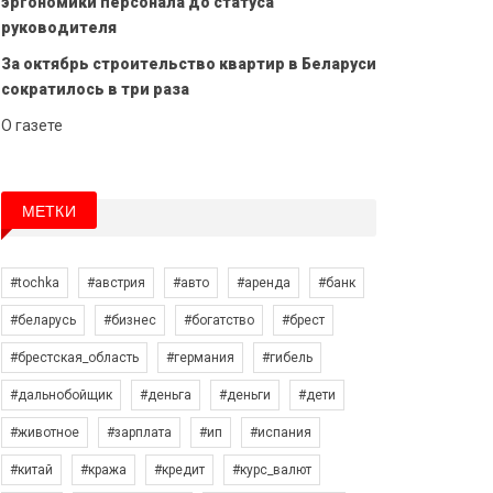
эргономики персонала до статуса
руководителя
За октябрь строительство квартир в Беларуси
сократилось в три раза
О газете
МЕТКИ
#tochka
#австрия
#авто
#аренда
#банк
#беларусь
#бизнес
#богатство
#брест
#брестская_область
#германия
#гибель
#дальнобойщик
#деньга
#деньги
#дети
#животное
#зарплата
#ип
#испания
#китай
#кража
#кредит
#курс_валют