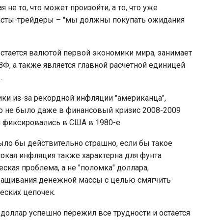
не то, что может произойти, а то, что уже
исты-трейдеры – "мы должны покупать ожидания
остается валютой первой экономики мира, занимает
Ф, а также является главной расчетной единицей
.
ики из-за рекордной инфляции "американца",
ого не было даже в финансовый кризис 2008-2009
и фиксировались в США в 1980-е.
ыло бы действительно страшно, если бы такое
окая инфляция также характерна для фунта
еская проблема, а не "поломка" доллара,
ращивания денежной массы с целью смягчить
еских цепочек.
о доллар успешно пережил все трудности и остается