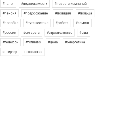
#налог
#недвижимость
#новости компаний
#пенсия
#подорожание
#полиция
#польша
#пособие
#путешествие
#работа
#ремонт
#россия
#сигарета
#строительство
#сша
#телефон
#топливо
#цена
#энергетика
интерьер
технологии