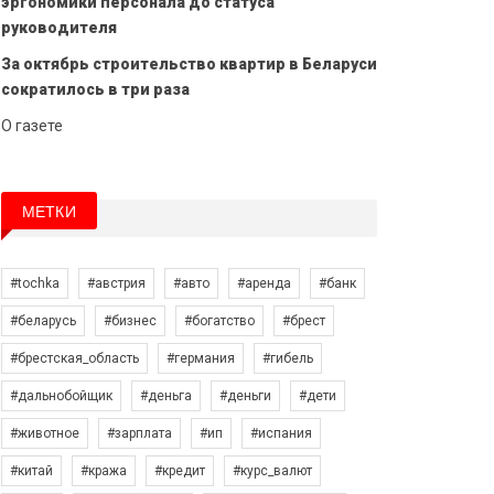
эргономики персонала до статуса
руководителя
За октябрь строительство квартир в Беларуси
сократилось в три раза
О газете
МЕТКИ
#tochka
#австрия
#авто
#аренда
#банк
#беларусь
#бизнес
#богатство
#брест
#брестская_область
#германия
#гибель
#дальнобойщик
#деньга
#деньги
#дети
#животное
#зарплата
#ип
#испания
#китай
#кража
#кредит
#курс_валют