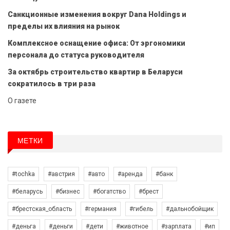
Санкционные изменения вокруг Dana Holdings и
пределы их влияния на рынок
Комплексное оснащение офиса: От эргономики
персонала до статуса руководителя
За октябрь строительство квартир в Беларуси
сократилось в три раза
О газете
МЕТКИ
#tochka
#австрия
#авто
#аренда
#банк
#беларусь
#бизнес
#богатство
#брест
#брестская_область
#германия
#гибель
#дальнобойщик
#деньга
#деньги
#дети
#животное
#зарплата
#ип