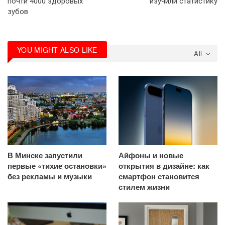
почти 4000 здоровых
изучили статистику
зубов
YOU MIGHT ALSO LIKE
All
В Минске запустили
Айфоны и новые
первые «тихие остановки»
открытия в дизайне: как
без рекламы и музыки
смартфон становится
стилем жизни