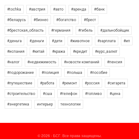
#tochka
#австрия
#авто
#аренда
#банк
#беларусь
#бизнес
#богатство
#брест
#брестская_область
#германия
#гибель
#дальнобойщик
#деньга
#деньги
#дети
#животное
#зарплата
#ип
#испания
#китай
#кража
#кредит
#курс_валют
#налог
#недвижимость
#новости компаний
#пенсия
#подорожание
#полиция
#польша
#пособие
#путешествие
#работа
#ремонт
#россия
#сигарета
#строительство
#сша
#телефон
#топливо
#цена
#энергетика
интерьер
технологии
© 2026 - БСГ. Все права защищены.