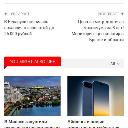
PREV POST
NEXT POST
В Беларуси появилась
Цена за метр достигла
вакансия с зарплатой до
максимума за 8 лет!
25 000 рублей
Мониторинг цен квартир в
Бресте и области
YOU MIGHT ALSO LIKE
All
В Минске запустили
Айфоны и новые
первые «тихие остановки»
открытия в дизайне: как