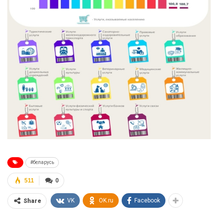
#беларусь
511
0
VK
OK.ru
Facebook
Share