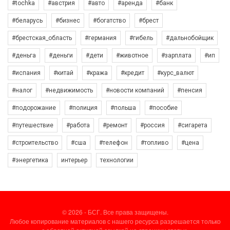
#tochka
#австрия
#авто
#аренда
#банк
#беларусь
#бизнес
#богатство
#брест
#брестская_область
#германия
#гибель
#дальнобойщик
#деньга
#деньги
#дети
#животное
#зарплата
#ип
#испания
#китай
#кража
#кредит
#курс_валют
#налог
#недвижимость
#новости компаний
#пенсия
#подорожание
#полиция
#польша
#пособие
#путешествие
#работа
#ремонт
#россия
#сигарета
#строительство
#сша
#телефон
#топливо
#цена
#энергетика
интерьер
технологии
© 2026 - БСГ. Все права защищены.
Любое копирование материалов с нашего ресурса разрешается только