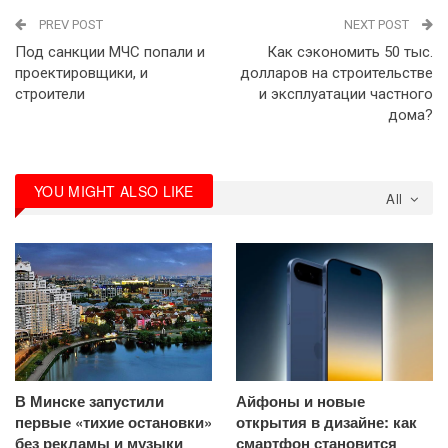
PREV POST
NEXT POST
Под санкции МЧС попали и
Как сэкономить 50 тыс.
проектировщики, и
долларов на строительстве
строители
и эксплуатации частного
дома?
YOU MIGHT ALSO LIKE
All
В Минске запустили
Айфоны и новые
первые «тихие остановки»
открытия в дизайне: как
без рекламы и музыки
смартфон становится