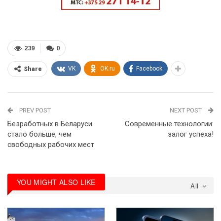
239
0
VK
OK.ru
Facebook
Share
PREV POST
NEXT POST
Безработных в Беларуси
Современные технологии:
стало больше, чем
залог успеха!
свободных рабочих мест
YOU MIGHT ALSO LIKE
All