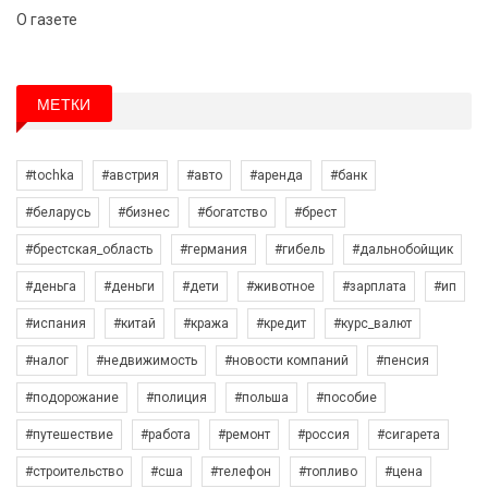
О газете
МЕТКИ
#tochka
#австрия
#авто
#аренда
#банк
#беларусь
#бизнес
#богатство
#брест
#брестская_область
#германия
#гибель
#дальнобойщик
#деньга
#деньги
#дети
#животное
#зарплата
#ип
#испания
#китай
#кража
#кредит
#курс_валют
#налог
#недвижимость
#новости компаний
#пенсия
#подорожание
#полиция
#польша
#пособие
#путешествие
#работа
#ремонт
#россия
#сигарета
#строительство
#сша
#телефон
#топливо
#цена