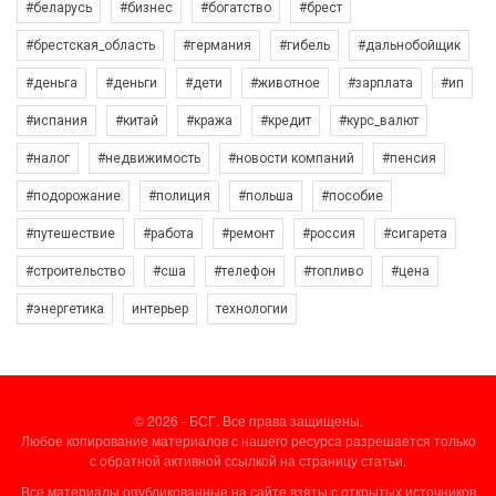
#беларусь
#бизнес
#богатство
#брест
#брестская_область
#германия
#гибель
#дальнобойщик
#деньга
#деньги
#дети
#животное
#зарплата
#ип
#испания
#китай
#кража
#кредит
#курс_валют
#налог
#недвижимость
#новости компаний
#пенсия
#подорожание
#полиция
#польша
#пособие
#путешествие
#работа
#ремонт
#россия
#сигарета
#строительство
#сша
#телефон
#топливо
#цена
#энергетика
интерьер
технологии
© 2026 - БСГ. Все права защищены.
Любое копирование материалов с нашего ресурса разрешается только
с обратной активной ссылкой на страницу статьи.
Все материалы опубликованные на сайте взяты с открытых источников