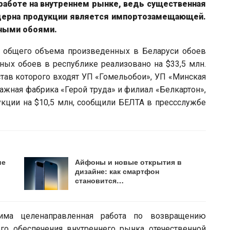
работе на внутреннем рынке, ведь существенная
церна продукции является импортозамещающей.
тными обоями.
т общего объема произведенных в Беларуси обоев
ных обоев в республике реализовано на $33,5 млн.
став которого входят УП «Гомельобои», УП «Минская
ажная фабрика «Герой труда» и филиал «Белкартон»,
кции на $10,5 млн, сообщили БЕЛТА в пресс­службе
ие
Айфоны и новые открытия в
дизайне: как смартфон
становится…
дима целенаправленная работа по возвращению
о обеспечения внутреннего рынка отечественной