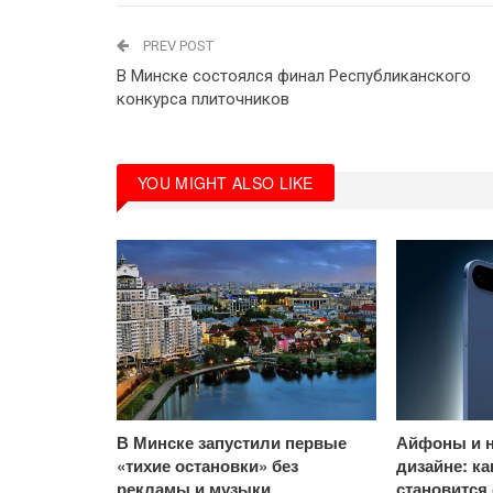
PREV POST
В Минске состоялся финал Республиканского
конкурса плиточников
YOU MIGHT ALSO LIKE
В Минске запустили первые
Айфоны и н
«тихие остановки» без
дизайне: к
рекламы и музыки
становится