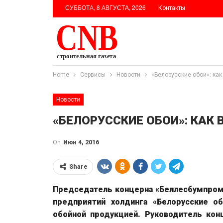
СУББОТА, 8 АВГУСТА, 2026
Контакты
Home
Сервисы
Новости
«Белорусские обои»: ка
Новости
«БЕЛОРУССКИЕ ОБОИ»: КАК
On
Июн 4, 2016
Share
Председатель концерна «Беллесбумпром
предприятий холдинга «Белорусские о
обойной продукцией. Руководитель конц