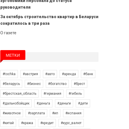
эргономики персонала до статуса
руководителя
За октябрь строительство квартир в Беларуси
сократилось в три раза
О газете
МЕТКИ
#tochka
#австрия
#авто
#аренда
#банк
#беларусь
#бизнес
#богатство
#брест
#брестская_область
#германия
#гибель
#дальнобойщик
#деньга
#деньги
#дети
#животное
#зарплата
#ип
#испания
#китай
#кража
#кредит
#курс_валют