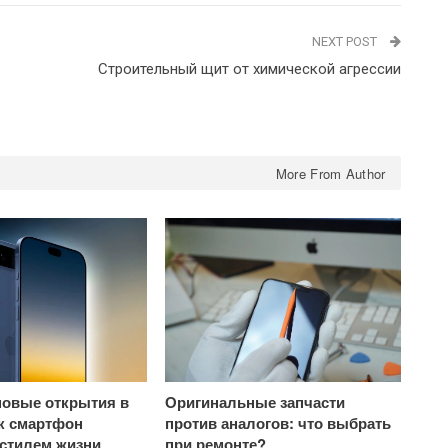
NEXT POST
Строительный щит от химической агрессии
More From Author
овые открытия в
Оригинальные запчасти
ак смартфон
против аналогов: что выбрать
 стилем жизни
при ремонте?