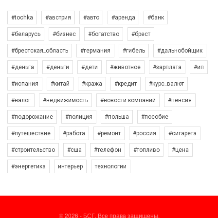
#tochka
#австрия
#авто
#аренда
#банк
#беларусь
#бизнес
#богатство
#брест
#брестская_область
#германия
#гибель
#дальнобойщик
#деньга
#деньги
#дети
#животное
#зарплата
#ип
#испания
#китай
#кража
#кредит
#курс_валют
#налог
#недвижимость
#новости компаний
#пенсия
#подорожание
#полиция
#польша
#пособие
#путешествие
#работа
#ремонт
#россия
#сигарета
#строительство
#сша
#телефон
#топливо
#цена
#энергетика
интерьер
технологии
© 2026 - БСГ. Все права защищены.