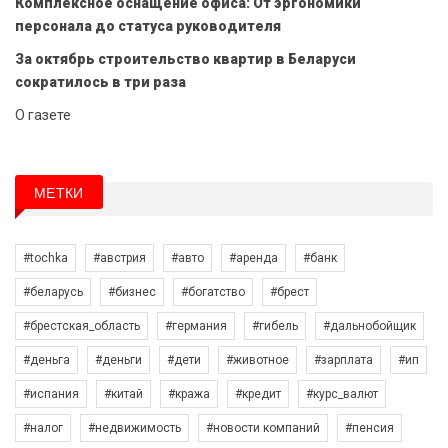
Комплексное оснащение офиса: От эргономики
персонала до статуса руководителя
За октябрь строительство квартир в Беларуси
сократилось в три раза
О газете
МЕТКИ
#tochka
#австрия
#авто
#аренда
#банк
#беларусь
#бизнес
#богатство
#брест
#брестская_область
#германия
#гибель
#дальнобойщик
#деньга
#деньги
#дети
#животное
#зарплата
#ип
#испания
#китай
#кража
#кредит
#курс_валют
#налог
#недвижимость
#новости компаний
#пенсия